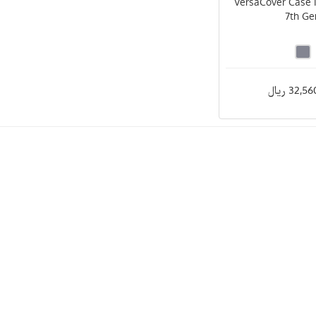
VersaCover Case i
7th Ge
32, ریال