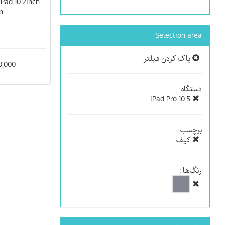
Pad 10.2inch
n
Selection area
پاک کردن فیلتر
560,000
دستگاه :
iPad Pro 10.5
برچسب :
کیف
رنگ‌ها :