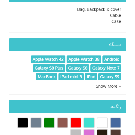
Bag, Backpack & cover
Cable
Case
دستگاه
Apple Watch 42
Apple Watch 38
Android
Galaxy S8 Plus
Galaxy S8
Galaxy Note 7
MacBook
iPad mini 3
iPad
Galaxy S9
Samsung
Other
MacBook Air 11
MacBook 12
رنگ‌ها