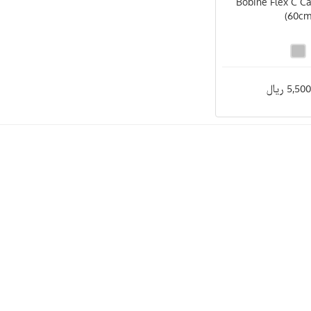
(Bobine Flex C C
(60c
5, ریال