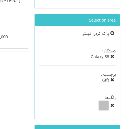
able USB-C
m
Selection area
پاک کردن فیلتر
500,000
دستگاه :
Galaxy S8
برچسب :
Gift
رنگ‌ها :