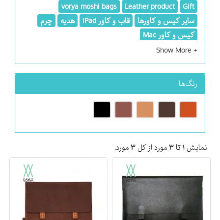
vorya moshi bags
Leather product
Gift
سایر کیس و کاورها
قاب و کاور iPad
هدیه
چرم
کیس و کاور Mac
رنگ‌ها
نمایش
۱ تا ۳
مورد از کل
۳
مورد.