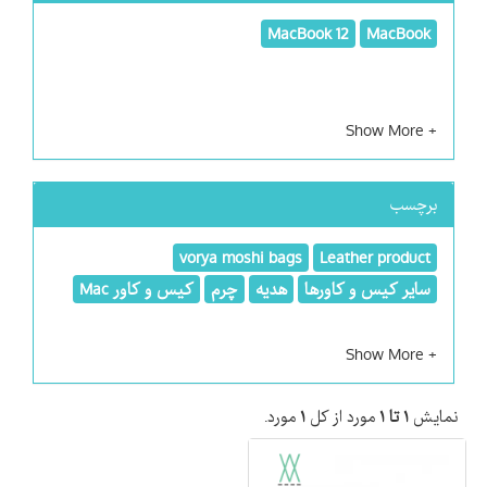
MacBook 12
MacBook
برچسب
vorya moshi bags
Leather product
سایر کیس و کاورها
هدیه
چرم
کیس و کاور Mac
نمایش
۱ تا ۱
مورد از کل
۱
مورد.