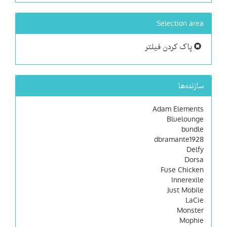
Selection area
پاک کردن فیلتر
سازنده‌ها
Adam Elements
Bluelounge
bundle
dbramante1928
Delfy
Dorsa
Fuse Chicken
Innerexile
Just Mobile
LaCie
Monster
Mophie