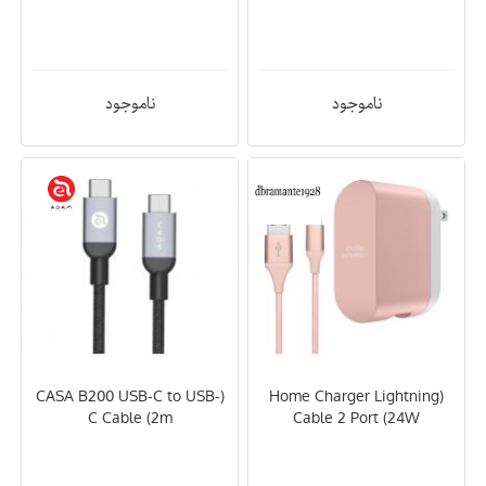
هدفون و صدا
هدیه
چرم
کابل
کابل و آداپتور
کابل و گجت
کارت هدیه
کوله پشتی
کیبورد و ماوس و قلم
کیس و کاور Mac
کیف
ناموجود
ناموجود
کیف دستی
کیف لپ تاپ
گجت ها
(CASA B200 USB-C to USB-
(Home Charger Lightning
C Cable (2m
Cable 2 Port (24W