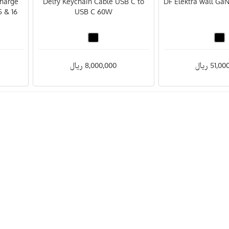
Charge
Delfy Keychain Cable USB C to
DF Elektra wall Ga
 & 16
USB C 60W
51, ریال
8,000,000 ریال