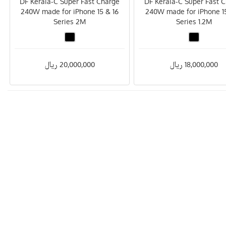
DF Keraia-C Super Fast Charge
DF Keraia-C Super Fast 
240W made for iPhone 15 & 16
240W made for iPhone 15
Series 2M
Series 1.2M
18,000,000 ریال
20,000,000 ریال