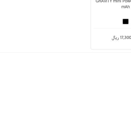
GRAVITY mini Pow
mAh
17, ریال