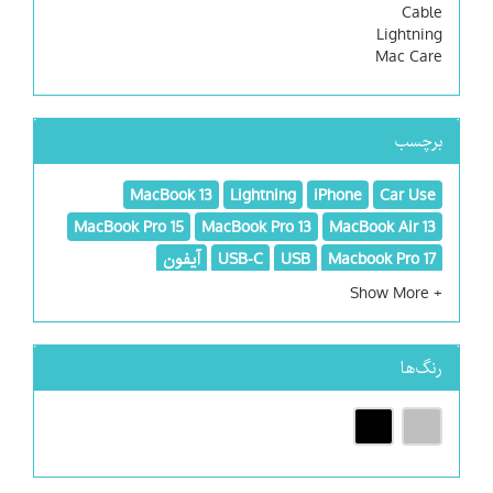
Cable
Lightning
Mac Care
برچسب
MacBook 13
Lightning
iPhone
Car Use
MacBook Pro 15
MacBook Pro 13
MacBook Air 13
Macbook Pro 17
USB
USB-C
آیفون
محافظ مک بوک
محافظت از مک
مسافرتی
موبایل
هدیه
کابل
کابل و آداپتور
کابل و گجت
کیبورد و ماوس و قلم
رنگ‌ها