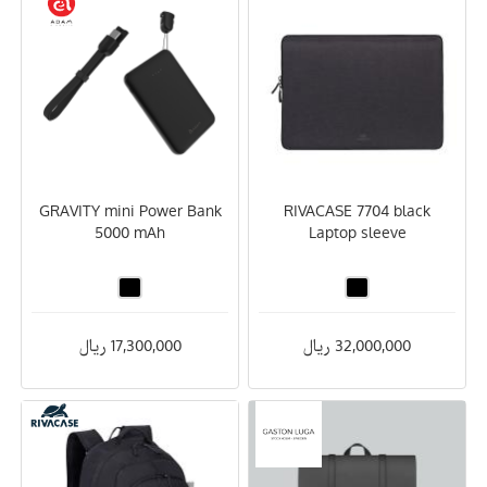
iPhone SE
iPhone 8 Plus
iPhone 8
iPhone 7Plus
Samsung
iPhone XR
iPhone X
iPhone SE 2
GRAVITY mini Power Bank
RIVACASE 7704 black
5000 mAh
Laptop sleeve
32,000,000 ریال
17,300,000 ریال