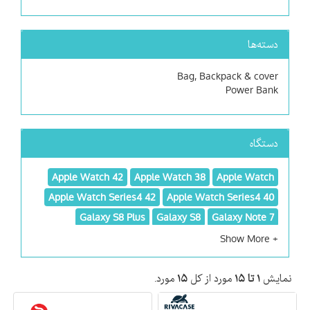
دسته‌ها
Bag, Backpack & cover
Power Bank
دستگاه
Apple Watch 42
Apple Watch 38
Apple Watch
Apple Watch Series4 42
Apple Watch Series4 40
Galaxy S8 Plus
Galaxy S8
Galaxy Note 7
iPad Pro 9.7inch
iPad Pro 12.9 inch
Galaxy S9
iPhone 11 Pro Max
iPhone 11 Pro
iPhone 11
iPhone
iPhone 5C
iPhone 5, 5S
iPhone 4, 4S
نمایش
۱ تا ۱۵
مورد از کل
۱۵
مورد.
iPhone 7
iPhone 6Plus, 6SPlus
iPhone 6, 6S