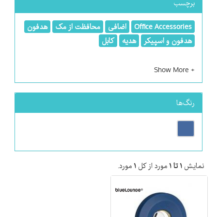
برچسب
Office Accessories
اضافی
محافظت از مک
هدفون
هدفون و اسپیکر
هدیه
کابل
رنگ‌ها
نمایش
۱ تا ۱
مورد از کل
۱
مورد.